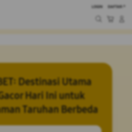
LOGIN
DAFTAR
Cari
Troli
Login/Sign-Up
Cari
ET: Destinasi Utama
Gacor Hari Ini untuk
aman Taruhan Berbeda