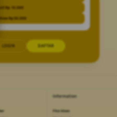
it Rp. 10.000
draw Rp 50.000
LOGIN
DAFTAR
Information
ber
Fitur Akses